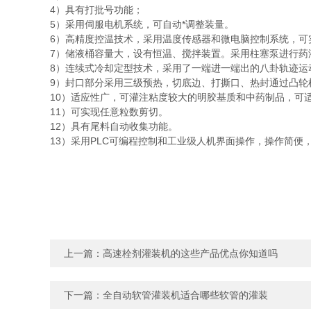
4）具有打批号功能；
5）采用伺服电机系统，可自动*调整装量。
6）高精度控温技术，采用温度传感器和微电脑控制系统，
7）储液桶容量大，设有恒温、搅拌装置。采用柱塞泵进行
8）连续式冷却定型技术，采用了一端进一端出的八卦轨迹
9）封口部分采用三级预热，切底边、打撕口、热封通过凸
10）适应性广，可灌注粘度较大的明胶基质和中药制品，可适应各
11）可实现任意粒数剪切。
12）具有尾料自动收集功能。
13）采用PLC可编程控制和工业级人机界面操作，操作简
上一篇：
高速栓剂灌装机的这些产品优点你知道吗
下一篇：
全自动软管灌装机适合哪些软管的灌装