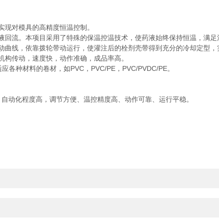
可实现对模具的高精度恒温控制。
药液回流。本项目采用了特殊的保温控温技术，使药液始终保持恒温，满
运动曲线，依靠拨轮带动运行，使灌注后的栓剂壳带得到充分的冷却定型
轮机构传动，速度快，动作准确，成品率高。
种材料的卷材，如PVC，PVC/PE，PVC/PVDC/PE。
便，自动化程度高，调节方便、温控精度高、动作可靠、运行平稳。