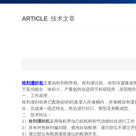
ARTICLE
技术文章
栓剂灌封机
主要由栓剂制带机、栓剂灌注机、栓剂冷凝隧道
于其功能全、体积小、产量低特别适用于科研院所，医院制
一、工作原理：
栓剂灌封机将已配制好的药液灌入存液桶内，存液桶设有搅
分，完成液一固态转化，然后进行封口、整型及剪断成型。
二、技术特点：
1）
栓剂灌封机
采用电机带动凸轮机构和气动相结合进行工
2）具有对色标纠偏功能，瘪泡自动检测，灌注部位不灌注
3）灌注部位有检测灌装液位的检测开关。