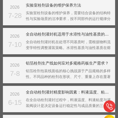
实验室栓剂设备的维护保养方法
2026
实验室栓剂设备的维护保养，需要结合设备的结构特
7-28
性与实验场景的洁净要求，按不同部件的运行规律分
阶段开展，保障设备长期处于稳定可用的状态，同时
避免对实验样品造成交叉污染。日常使用前后的基础
全自动栓剂灌封机适用于水溶性与油性基质的灌装技巧
2026
维护是核心环节。每次实验结束后，第一时间清理设
备内外残留...
全自动栓剂灌封机在处理不同基质时，需根据物料流
7-10
变学特性调整灌装策略。水溶性基质与油性基质在熔
点、粘度、热传导系数等方面存在本质区别，这直接
影响了灌装前的熔融状态与灌装过程中的流动行为。
铝箔栓剂生产线如何应对多规格药板生产需求？
2026
针对水溶性基质，其通常具有较高的极性与亲水性，
在熔融状态...
铝箔栓剂包装线面临的核心挑战源于产品规格的多样
7-8
性。不同品种的栓剂在形状、尺寸、重量上存在显著
差异，这要求生产线具备灵活的调整能力。应对这一
需求的首要环节在于模块化设计理念的贯彻。将成
全自动栓剂灌封精度影响因素：料液温度、粘度与灌装阀设计
2026
型、封合、冲裁等工序解构为独立的功能单元，各单
元通过标准化...
在全自动栓剂灌封过程中，料液温度、料液粘度与灌
6-15
装阀设计是决定设备运行稳定性与成品质量的三个核
心要素。三者相互耦合，共同影响着灌封动作的连续
性、剂量的一致性以及封口的完整性。料液温度对全