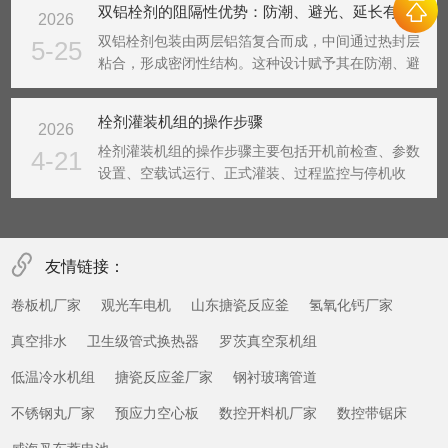
双铝栓剂的阻隔性优势：防潮、避光、延长有效期
2026
自动栓剂灌封过程具有基础性调控作用。栓剂基质在
不同温度下...
双铝栓剂包装由两层铝箔复合而成，中间通过热封层
5-25
粘合，形成密闭性结构。这种设计赋予其在防潮、避
光和延长有效期方面的显著优势。在栓剂包装领域，
双铝包装材料因其优异的阻隔性能，成为保障栓剂质
栓剂灌装机组的操作步骤
2026
量稳定的重要技术方案。防潮性能水分是影响栓剂稳
定性的关键...
栓剂灌装机组的操作步骤主要包括开机前检查、参数
4-21
设置、空载试运行、正式灌装、过程监控与停机收
尾‌。整个流程需严格遵循洁净环境要求和设备操作规
范，确保生产安全与产品质量。‌一、开机前检查‌检查
设备内外是否有异物，清理残留药液或杂质。确认循
环水箱...
友情链接：
卷板机厂家
观光车电机
山东搪瓷反应釜
氢氧化钙厂家
真空排水
卫生级管式换热器
罗茨真空泵机组
低温冷水机组
搪瓷反应釜厂家
钢衬玻璃管道
不锈钢丸厂家
预应力空心板
数控开料机厂家
数控带锯床