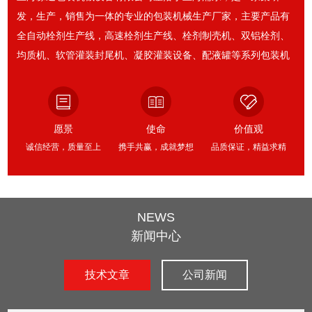
发，生产，销售为一体的专业的包装机械生产厂家，主要产品有
全自动栓剂生产线，高速栓剂生产线、栓剂制壳机、双铝栓剂、
均质机、软管灌装封尾机、凝胶灌装设备、配液罐等系列包装机
械产品，广泛应用于医药、日化、生物等领域。我公司的全自动
栓剂生产线系列产品为满足市场需求该机具有不同产量，高、
中、低等产能的产品，灌装量准确、随意剪切、稳定性好等特
愿景
使命
价值观
点，更为重要的是公司在北京和上海建有*的化采购网络，关键元
诚信经营，质量至上
携手共赢，成就梦想
品质保证，精益求精
器件采购均采用化标准，进行严格的质量验证，为客户提供性
能...
NEWS
新闻中心
技术文章
公司新闻