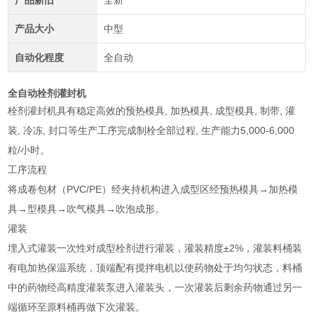
产品新旧
全新
产品大小
中型
自动化程度
全自动
全自动栓剂灌封机
栓剂灌封机具有稳定高效的预热模具, 加热模具, 成型模具, 制带, 灌
装, 冷冻, 封口等生产工序完成制栓全部过程, 生产能力5,000-6,000
粒/小时。
工序流程
将成卷包材（PVC/PE）经夹持机构进入成型区经预热模具→加热模
具→型模具→吹气模具→吹泡成形。
灌装
埋入式灌装一次性对成型栓剂进行灌装，灌装精度±2%，灌装料桶装
有电加热保温系统，顶端配有搅拌电机以使药物处于均匀状态，料桶
中的药物经高精度灌装泵进入灌装头，一次灌装后剩余药物通过另一
端循环至原料桶再做下次灌装。