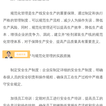
规范化管理是生产线安全生产的重要保障。通过制定和执行
严格的管理制度，可以规范生产流程，减少人为操作失误，降低
生产风险。同时，规范化管理还可以提高生产效率，降低生产成
本，增强企业的竞争力。因此，建立并*栓剂灌装生产线的规范
化管理体系，对于保障生产安全、提高产品质量具有重要意义。
三、安全生产与规范化管理的实践措施
制定安全生产制度：企业应制定详细的安全生产制度，明确
各级人员的安全职责和操作规程，确保员工在生产过程中严格遵
守安全规定。
加强员工培训：定期对员工进行安全生产培训，提高员工的
安全意识和操作技能，确保员工能够熟练掌握生产流程和安全操