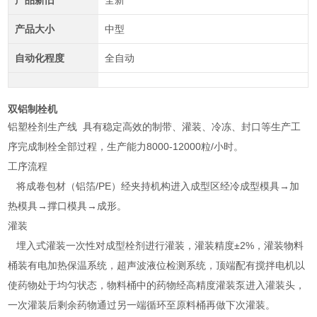
产品新旧
全新
产品大小
中型
自动化程度
全自动
双铝制栓机
铝塑栓剂生产线 具有稳定高效的制带、灌装、冷冻、封口等生产工
序完成制栓全部过程，生产能力8000-12000粒/小时。
工序流程
将成卷包材（铝箔/PE）经夹持机构进入成型区经冷成型模具→加
热模具→撑口模具→成形。
灌装
埋入式灌装一次性对成型栓剂进行灌装，灌装精度±2%，灌装物料
桶装有电加热保温系统，超声波液位检测系统，顶端配有搅拌电机以
使药物处于均匀状态，物料桶中的药物经高精度灌装泵进入灌装头，
一次灌装后剩余药物通过另一端循环至原料桶再做下次灌装。